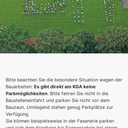
Schulgemeinschaft
Es kommt auf jeden Einzelnen an, zusammen sind
Bitte beachten Sie die besondere Situation wegen der
wir eine starke Gemeinschaft.
Bauarbeiten:
Es gibt direkt am KGA keine
Parkmöglichkeiten
. Bitte fahren Sie nicht in die
Mehr erfahren
Baustelleneinfahrt und parken Sie nicht vor dem
Bauzaun. Umliegend stehen genug Parkplätze zur
Foto: KGA CC BY NC
Verfügung.
Sie können beispielsweise in der Fasanerie parken
und sich dem Kronberg bei Sonnenschein bei einem