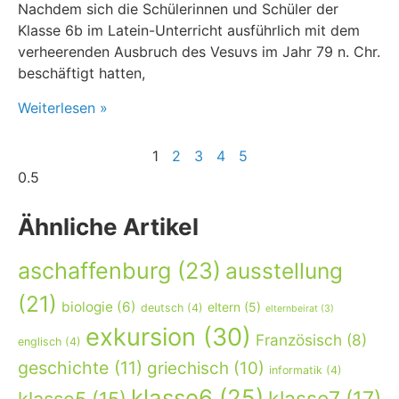
Nachdem sich die Schülerinnen und Schüler der
Klasse 6b im Latein-Unterricht ausführlich mit dem
verheerenden Ausbruch des Vesuvs im Jahr 79 n. Chr.
beschäftigt hatten,
Weiterlesen »
1
2
3
4
5
Ähnliche Artikel
aschaffenburg
(23)
ausstellung
(21)
biologie
(6)
eltern
(5)
deutsch
(4)
elternbeirat
(3)
exkursion
(30)
Französisch
(8)
englisch
(4)
geschichte
(11)
griechisch
(10)
informatik
(4)
klasse6
(25)
klasse7
(17)
klasse5
(15)