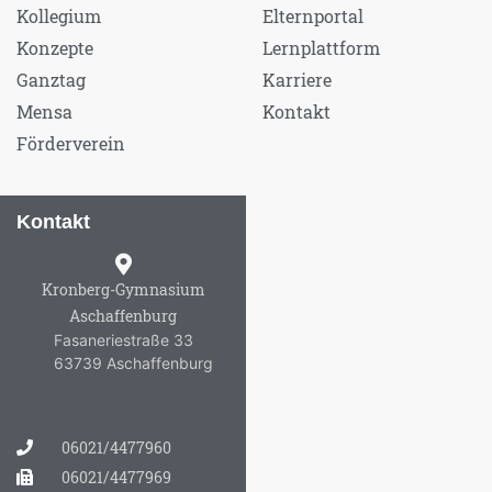
Kollegium
Elternportal
Konzepte
Lernplattform
Ganztag
Karriere
Mensa
Kontakt
Förderverein
Kontakt
Kronberg-Gymnasium
Aschaffenburg
Fasaneriestraße 33
63739 Aschaffenburg
06021/4477960
06021/4477969