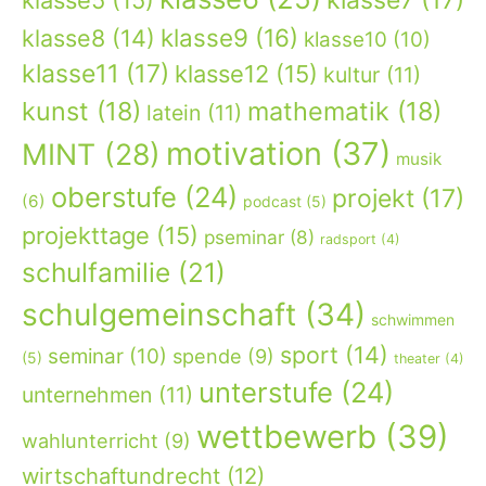
klasse9
(16)
klasse8
(14)
klasse10
(10)
klasse11
(17)
klasse12
(15)
kultur
(11)
kunst
(18)
mathematik
(18)
latein
(11)
motivation
(37)
MINT
(28)
musik
oberstufe
(24)
projekt
(17)
(6)
podcast
(5)
projekttage
(15)
pseminar
(8)
radsport
(4)
schulfamilie
(21)
schulgemeinschaft
(34)
schwimmen
sport
(14)
seminar
(10)
spende
(9)
(5)
theater
(4)
unterstufe
(24)
unternehmen
(11)
wettbewerb
(39)
wahlunterricht
(9)
wirtschaftundrecht
(12)