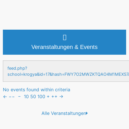
Veranstaltungen & Events
feed.php?
school=krogya&id=17&hash=FWY7O2MWZKTQAO4M1MEXS
No events found within criteria
←
−−
−
10
50
100
+
++
→
Alle Veranstaltungen